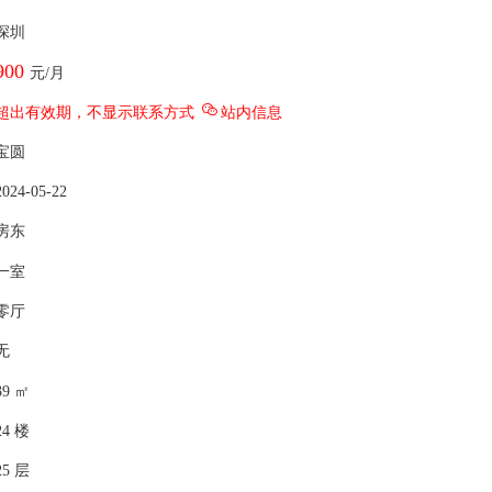
深圳
900
元
/月
超出有效期，不显示联系方式
站内信息
宝圆
2024-05-22
房东
一室
零厅
无
39
㎡
24
楼
25
层