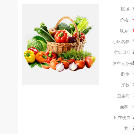
区域
价格
联系
小区名称
空出日期
发布人身份
卧室
厅数
卫生间
面积
所在楼层
共