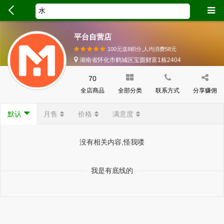
平台自营店
100元送8积分,人均消费
58
元
湖南省怀化市鹤城区宝圆财富1栋2404
70
全店商品
全部分类
联系方式
分享赚佣
默认
月售
价格
满意度
没有相关内容,怪我喽
我是有底线的