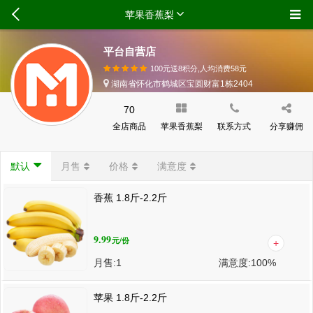
苹果香蕉梨
平台自营店
100元送8积分,人均消费
58
元
湖南省怀化市鹤城区宝圆财富1栋2404
70
全店商品
苹果香蕉梨
联系方式
分享赚佣
默认
月售
价格
满意度
香蕉 1.8斤-2.2斤
9.99
元
/份
月售:
1
满意度:
100%
苹果 1.8斤-2.2斤