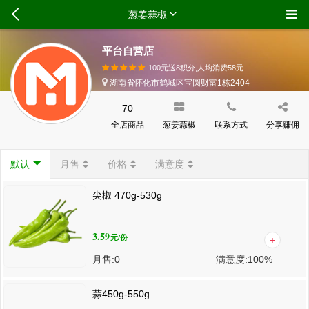
葱姜蒜椒
平台自营店
100元送8积分,人均消费
58
元
湖南省怀化市鹤城区宝圆财富1栋2404
70
全店商品
葱姜蒜椒
联系方式
分享赚佣
默认
月售
价格
满意度
尖椒 470g-530g
3.59
元
/份
月售:
0
满意度:
100%
蒜450g-550g