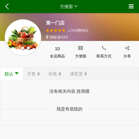
方便面
第一门店
,人均消费
58
元
湖南省XXX
10
全店商品
方便面
联系方式
分享
默认
月售
价格
满意度
没有相关内容,怪我喽
我是有底线的