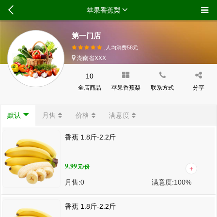
苹果香蕉梨
第一门店
,人均消费
58
元
湖南省XXX
10
全店商品
苹果香蕉梨
联系方式
分享
默认
月售
价格
满意度
香蕉 1.8斤-2.2斤
9.99
元
/份
月售:
0
满意度:
100%
香蕉 1.8斤-2.2斤