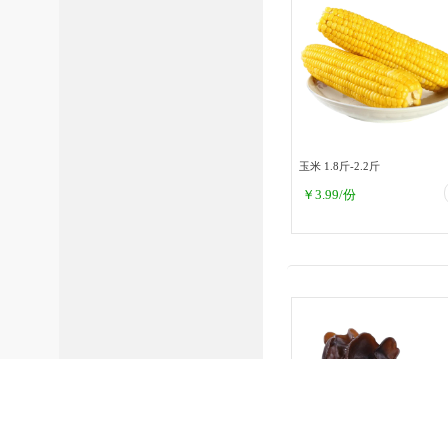
玉米 1.8斤-2.2斤
￥
3.99
/份