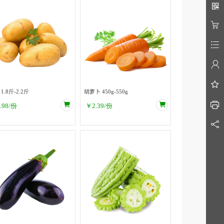
土豆 1.8斤-2.2斤
胡萝卜 450g-550g
.98
/份
￥
2.39
/份