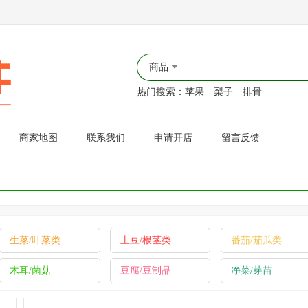
商品
热门搜索：
苹果
梨子
排骨
商家地图
联系我们
申请开店
留言反馈
生菜/叶菜类
土豆/根茎类
番茄/茄瓜类
木耳/菌菇
豆腐/豆制品
净菜/芽苗