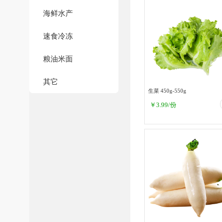
海鲜水产
速食冷冻
粮油米面
其它
生菜 450g-550g
￥
3.99
/份