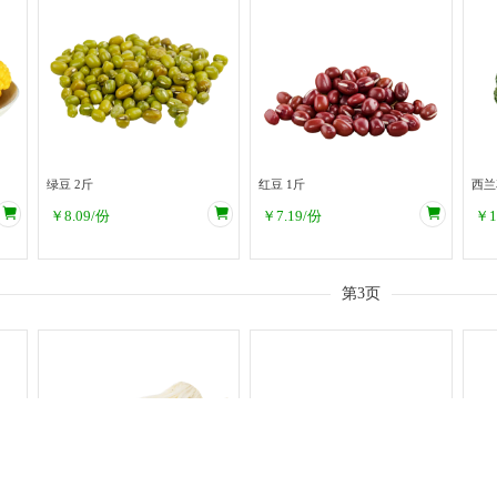
绿豆 2斤
红豆 1斤
￥
8.09
/份
￥
7.19
/份
￥
1
第3页