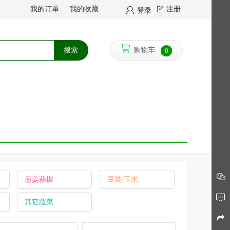
我的订单
我的收藏
注册
登录
搜索
购物车
0
葱姜蒜椒
豆类/玉米
其它蔬菜